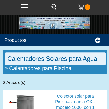
0
Productos
Calentadores Solares para Agua
> Calentadores para Piscina
2 Artículo(s)
Colector solar para
Pisicnas marca OKU
modelo 1000, con 1