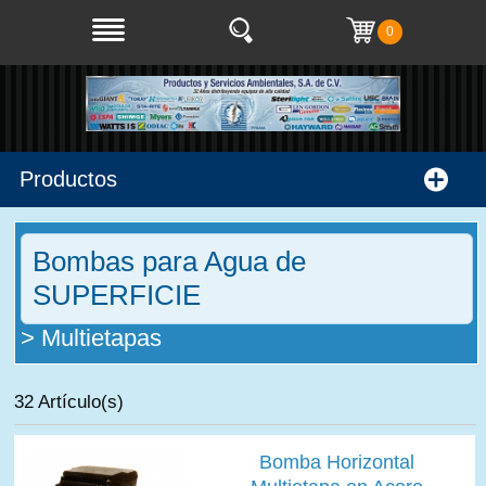
0
Productos
Bombas para Agua de
SUPERFICIE
> Multietapas
32 Artículo(s)
Bomba Horizontal