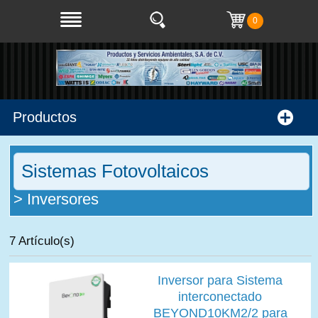
0
Productos
Sistemas Fotovoltaicos
> Inversores
7 Artículo(s)
Inversor para Sistema
interconectado
BEYOND10KM2/2 para