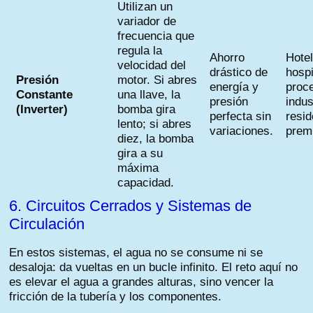
Utilizan un
variador de
frecuencia que
regula la
Ahorro
Hote
velocidad del
drástico de
hospi
Presión
motor. Si abres
energía y
proc
Constante
una llave, la
presión
indus
(Inverter)
bomba gira
perfecta sin
resi
lento; si abres
variaciones.
prem
diez, la bomba
gira a su
máxima
capacidad.
6. Circuitos Cerrados y Sistemas de
Circulación
En estos sistemas, el agua no se consume ni se
desaloja: da vueltas en un bucle infinito. El reto aquí no
es elevar el agua a grandes alturas, sino vencer la
fricción de la tubería y los componentes.