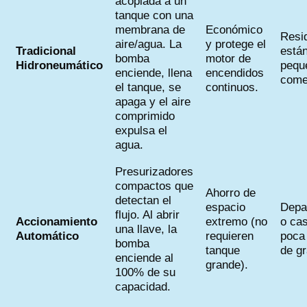
acoplada a un
tanque con una
membrana de
Económico
Resi
aire/agua. La
y protege el
Tradicional
está
bomba
motor de
Hidroneumático
pequ
enciende, llena
encendidos
come
el tanque, se
continuos.
apaga y el aire
comprimido
expulsa el
agua.
Presurizadores
compactos que
Ahorro de
detectan el
espacio
Depa
flujo. Al abrir
Accionamiento
extremo (no
o ca
una llave, la
Automático
requieren
poca
bomba
tanque
de g
enciende al
grande).
100% de su
capacidad.