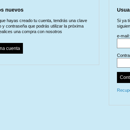
os nuevos
Usuar
ue hayas creado tu cuenta, tendrás una clave
Si ya 
o y contraseña que podrás utilizar la próxima
siguien
ealices una compra con nosotros
e-mail:
na cuenta
Contra
Recupe