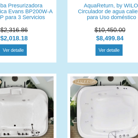
ba Presurizadora
AquaReturn, by WILO
ica Evans BP200W-A
Circulador de agua calie
P para 3 Servicios
para Uso doméstico
$2,316.86
$10,450.00
$2,018.18
$8,499.84
Ver detalle
Ver detalle