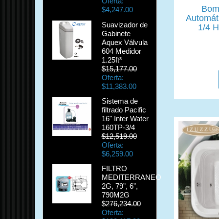
Oferta:
Bom
$4,247.00
Automát
Suavizador de
1/4 H
Gabinete
Aquex Válvula
604 Medidor
1.25ft³
$15,177.00
Oferta:
$11,383.00
Sistema de
filtrado Pacific
16" Inter Water
160TP-3/4
$12,519.00
Oferta:
$6,259.00
FILTRO
MEDITERRANEO
2G, 79”, 6”,
790M2G
$276,234.00
Oferta: