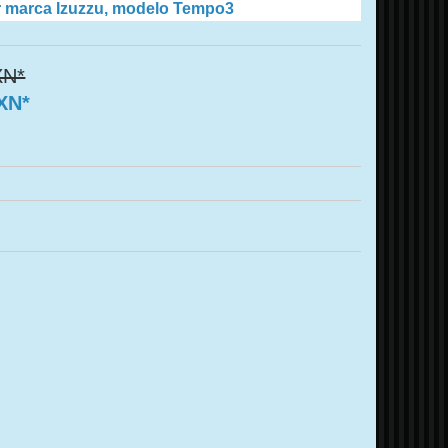
r marca Izuzzu, modelo Tempo3
XN*
MXN*