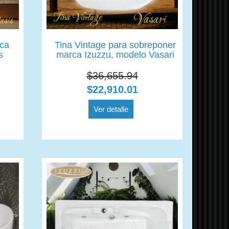
rca
Tina Vintage para sobreponer
s
marca Izuzzu, modelo Vasari
$36,655.94
$22,910.01
Ver detalle