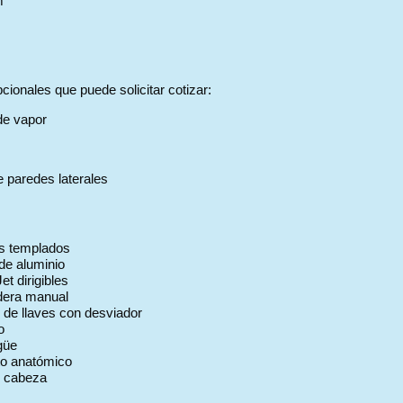
m
m
cionales que puede solicitar cotizar:
de vapor
e paredes laterales
es templados
de aluminio
et dirigibles
dera manual
 de llaves con desviador
o
güe
to anatómico
e cabeza