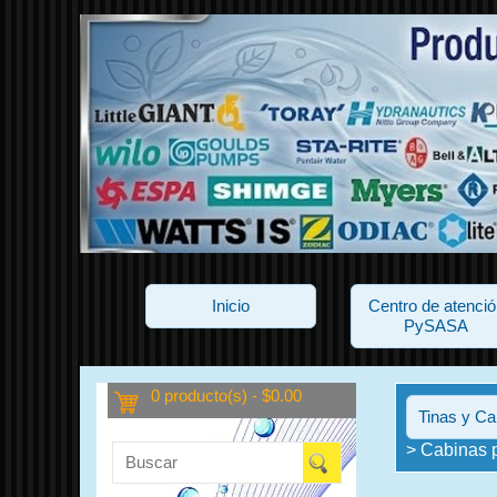
Inicio
Centro de atenció
PySASA
0 producto(s) - $0.00
Tinas y Ca
> Cabinas 