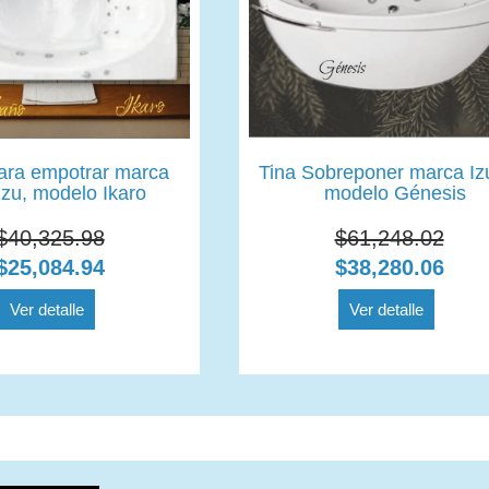
ara empotrar marca
Tina Sobreponer marca Iz
zzu, modelo Ikaro
modelo Génesis
$40,325.98
$61,248.02
$25,084.94
$38,280.06
Ver detalle
Ver detalle
 y calificaciones:
Cabinas para Baño y Vapor marca Izuzzu