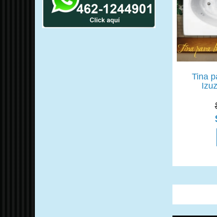
Tina p
Izu
Comentarios