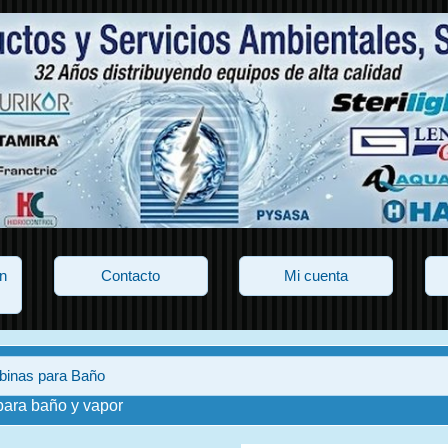
n
Contacto
Mi cuenta
binas para Baño
para baño y vapor