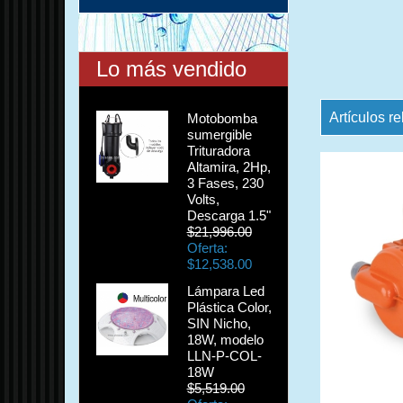
Lo más vendido
Artículos r
Motobomba
sumergible
Trituradora
Altamira, 2Hp,
3 Fases, 230
Volts,
Descarga 1.5"
$21,996.00
Oferta:
$12,538.00
Lámpara Led
Plástica Color,
SIN Nicho,
18W, modelo
LLN-P-COL-
18W
$5,519.00