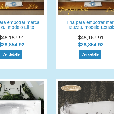
ara empotrar marca
Tina para empotrar ma
zu, modelo Ellite
Izuzzu, modelo Extasi
$46,167.91
$46,167.91
$28,854.92
$28,854.92
Ver detalle
Ver detalle