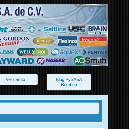
Ver carrito
Blog PySASA
Bombeo