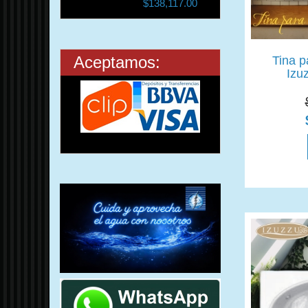
$138,117.00
Aceptamos:
Tina p
Izuz