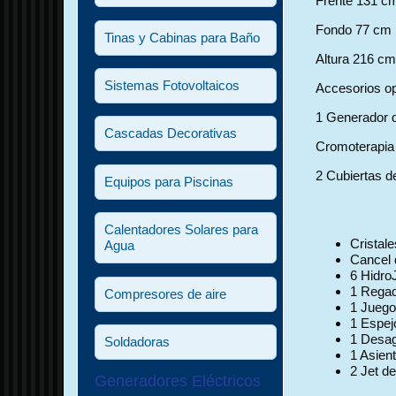
Frente 131 c
Fondo 77 cm
Tinas y Cabinas para Baño
Altura 216 c
Sistemas Fotovoltaicos
Accesorios op
1 Generador 
Cascadas Decorativas
Cromoterapia
2 Cubiertas d
Equipos para Piscinas
Calentadores Solares para
Cristal
Agua
Cancel 
6 HidroJ
1 Rega
Compresores de aire
1 Juego
1 Espej
1 Desa
Soldadoras
1 Asien
2 Jet d
Generadores Eléctricos