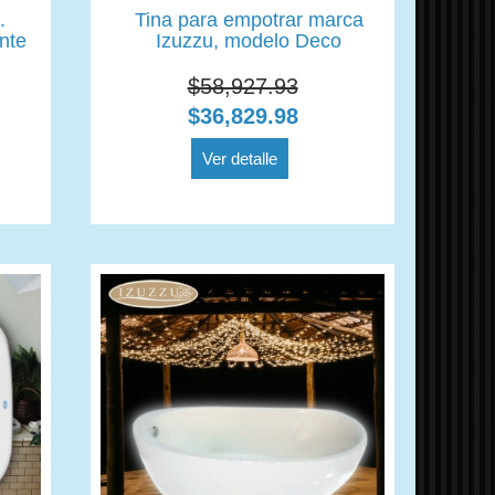
.
Tina para empotrar marca
nte
Izuzzu, modelo Deco
$58,927.93
$36,829.98
Ver detalle