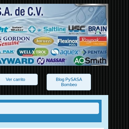
Ver carrito
Blog PySASA
Bombeo