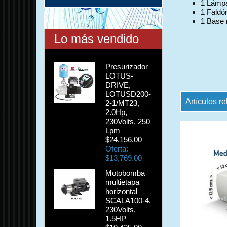
1 Lámp
1 Faldó
1 Base 
Lo más vendido
Presurizador
LOTUS-
DRIVE,
LOTUSD200-
Artículos r
2-1/MT23,
2.0Hp,
230Volts, 250
Lpm
$24,156.00
Oferta:
$13,769.00
Motobomba
multietapa
horizontal
SCALA100-4,
230Volts,
1.5HP