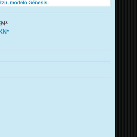
zzu, modelo Génesis
XN*
MXN*