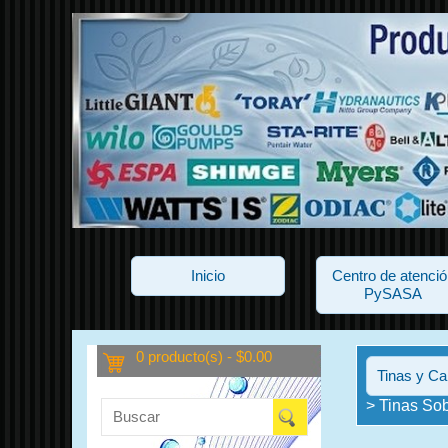
Inicio
Centro de atenció
PySASA
0 producto(s) - $0.00
Tinas y Ca
> Tinas So