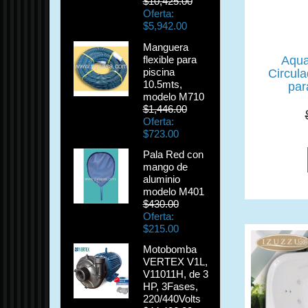
$10,425.00
Oferta:
$5,942.00
Manguera
flexible para
Aqua
piscina
Circula
10.5mts,
par
modelo M710
$1,446.00
Oferta:
$723.00
Pala Red con
mango de
aluminio
modelo M401
$430.00
Oferta:
$215.00
Motobomba
VERTEX V1L,
V11011H, de 3
HP, 3Fases,
220/440Volts