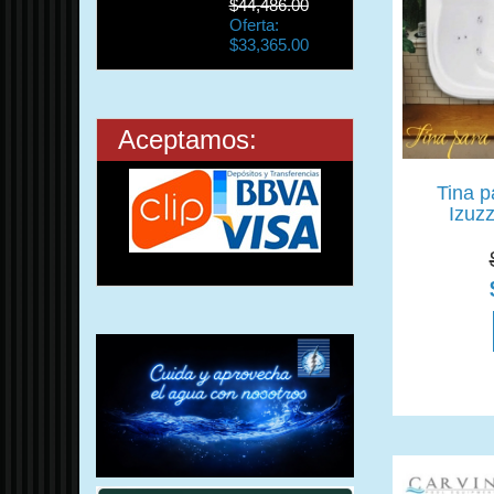
$44,486.00
Oferta:
$33,365.00
Aceptamos:
Tina p
Izuz