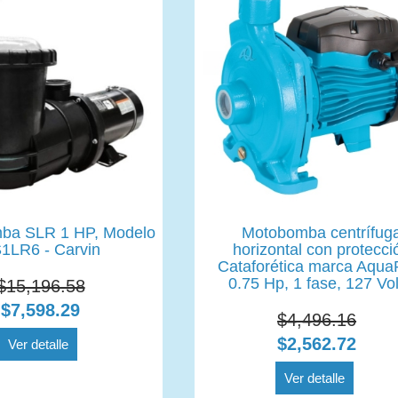
ba SLR 1 HP, Modelo
Motobomba centrífug
1LR6 - Carvin
horizontal con protecci
Cataforética marca Aqua
0.75 Hp, 1 fase, 127 Vol
$15,196.58
$7,598.29
$4,496.16
$2,562.72
Ver detalle
Ver detalle