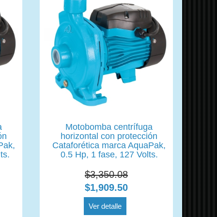
a
Motobomba centrífuga
ón
horizontal con protección
Pak,
Cataforética marca AquaPak,
ts.
0.5 Hp, 1 fase, 127 Volts.
$3,350.08
$1,909.50
Ver detalle