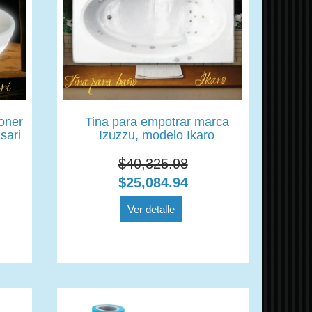
oner
Tina para empotrar marca
sari
Izuzzu, modelo Ikaro
$40,325.98
$25,084.94
Ver detalle