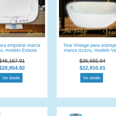
ara empotrar marca
Tina Vintage para sobrep
zu, modelo Extasis
marca Izuzzu, modelo Va
$46,167.91
$36,655.94
$28,854.92
$22,910.01
Ver detalle
Ver detalle