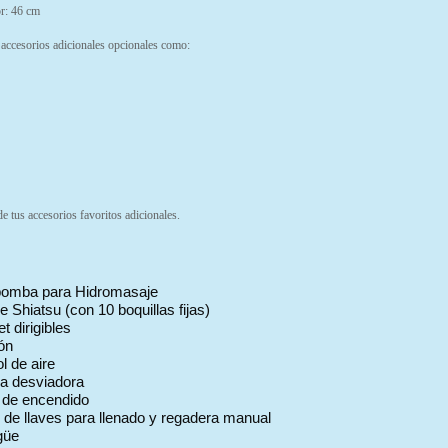
or: 46 cm
 accesorios adicionales opcionales como:
de tus accesorios favoritos adicionales.
bomba para Hidromasaje
 Shiatsu (con 10 boquillas fijas)
et dirigibles
ón
l de aire
la desviadora
 de encendido
 de llaves para llenado y regadera manual
güe