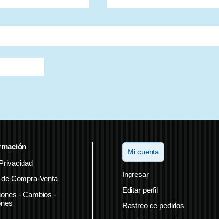
 y calificaciones:
Tina Sobreponer marca Izuzzu, modelo G
 comentario!
rmación
Mi cuenta
Privacidad
Ingresar
 de Compra-Venta
Editar perfil
iones - Cambios -
ones
Rastreo de pedidos