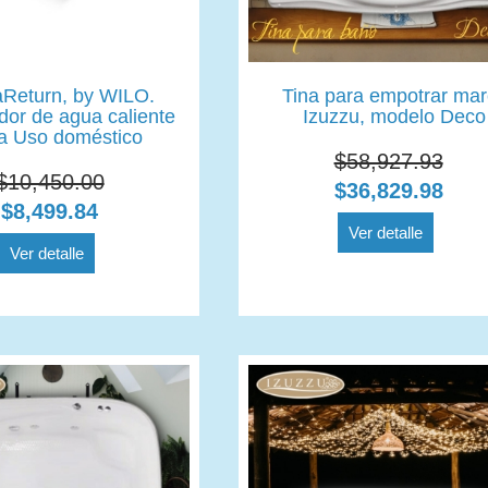
Return, by WILO.
Tina para empotrar ma
dor de agua caliente
Izuzzu, modelo Deco
a Uso doméstico
$58,927.93
$10,450.00
$36,829.98
$8,499.84
Ver detalle
Ver detalle