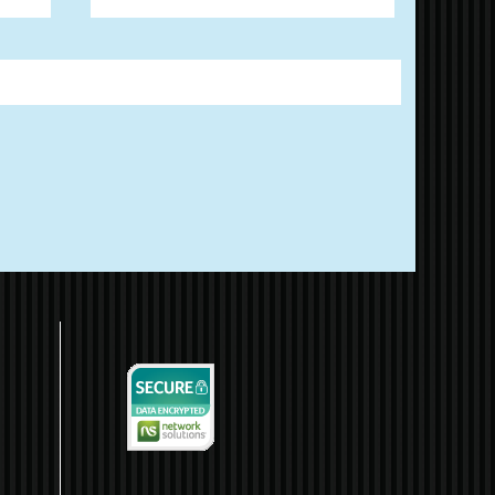
énesis