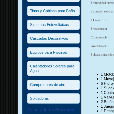
Profundidad interi
Tinas y Cabinas para Baño
Se pueden solicitar
1 Cojín Izuzzu
Sistemas Fotovoltaicos
Precalentador
Cromoterapia
Cascadas Decorativas
Aromaterapia
Equipos para Piscinas
Solicita cotización 
Calentadores Solares para
Agua
1 Moto
1 Masaje
6 Hidroj
Compresores de aire
1 Succi
1 Contro
1 Válvu
Soldadoras
2 Botón
1 Juego
Generadores Eléctricos
1 Desa