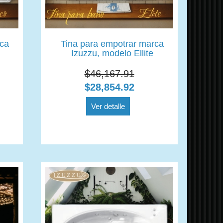
rca
Tina para empotrar marca
Izuzzu, modelo Ellite
$46,167.91
$28,854.92
Ver detalle