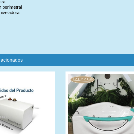
ara
n perimetral
niveladora
elacionados