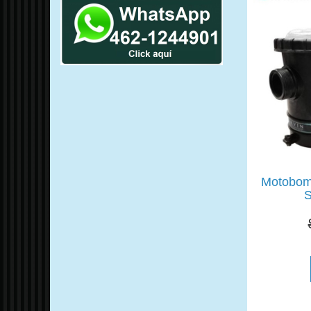
Motobom
S