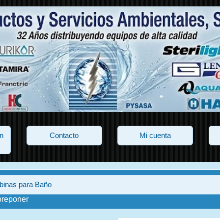
n
Contacto
Mi cuenta
binas para Baño
breponer